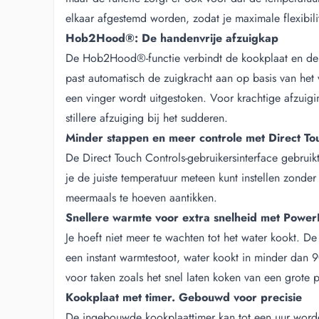
elkaar afgestemd worden, zodat je maximale flexibilit
Hob2Hood®: De handenvrije afzuigkap
De Hob2Hood®-functie verbindt de kookplaat en de 
past automatisch de zuigkracht aan op basis van het
een vinger wordt uitgestoken. Voor krachtige afzuigi
stillere afzuiging bij het sudderen.
Minder stappen en meer controle met Direct To
De Direct Touch Controls-gebruikersinterface gebruikt 
je de juiste temperatuur meteen kunt instellen zonder
meermaals te hoeven aantikken.
Snellere warmte voor extra snelheid met Power
Je hoeft niet meer te wachten tot het water kookt. D
een instant warmtestoot, water kookt in minder dan 9
voor taken zoals het snel laten koken van een grote 
Kookplaat met timer. Gebouwd voor precisie
De ingebouwde kookplaattimer kan tot een uur worde