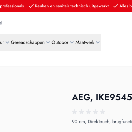
professionals
Keuken en sanitair technisch uitgewerkt
Alles b
l
eur
Gereedschappen
Outdoor
Maatwerk
AEG, IKE954
90 cm, DirekTouch, brugfuncti