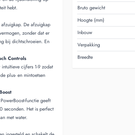
eit hebt.
Bruto gewicht
Hoogte (mm)
afzuigkap. De afzuigkap
Inbouw
 vermogen, zonder dat er
ng bij dichtschroeien. En
Verpakking
Breedte
uch Controls
intuïtieve cijfers 1-9 zodat
 de plus- en mintoetsen
Boost
e PowerBoost-functie geeft
0 seconden. Het is perfect
pan met water.
n ingesteld en schakelt de