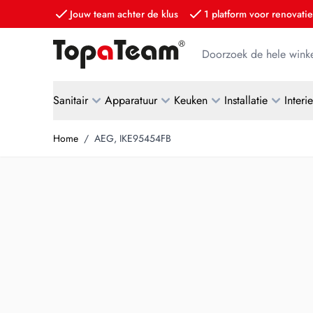
Jouw team achter de klus
1 platform voor renovatie
Ga naar de inhoud
Doorzoek de hele winke
Sanitair
Apparatuur
Keuken
Installatie
Interi
Home
/
AEG, IKE95454FB