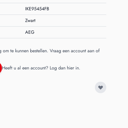
IKE95454FB
Zwart
AEG
g om te kunnen bestellen. Vraag een account aan of
Heeft u al een account?
Log dan hier in
.
 image
View larger image
View larger image
View larger image
View larger im