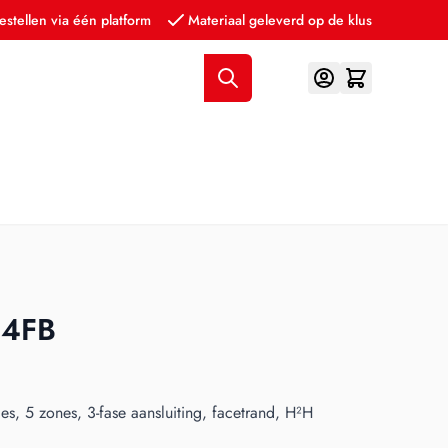
estellen via één platform
Materiaal geleverd op de klus
54FB
es, 5 zones, 3-fase aansluiting, facetrand, H²H