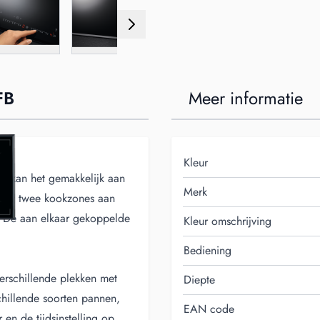
FB
Meer informatie
Kleur
e kan het gemakkelijk aan
Merk
ppelt twee kookzones aan
. De aan elkaar gekoppelde
Kleur omschrijving
.
Bediening
erschillende plekken met
Diepte
schillende soorten pannen,
EAN code
en de tijdsinstelling op