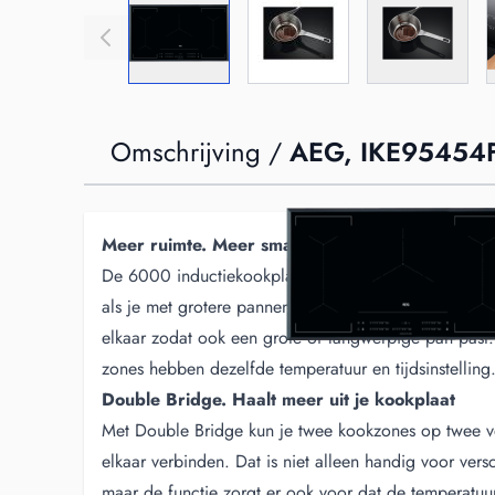
Omschrijving /
AEG, IKE95454
Meer ruimte. Meer smaak. Onmiddellijk
De 6000 inductiekookplaat met Double Bridge-functi
als je met grotere pannen kookt. De brugfunctie ko
elkaar zodat ook een grote of langwerpige pan past
zones hebben dezelfde temperatuur en tijdsinstelling
Double Bridge. Haalt meer uit je kookplaat
Met Double Bridge kun je twee kookzones op twee v
elkaar verbinden. Dat is niet alleen handig voor ver
maar de functie zorgt er ook voor dat de temperatuur 