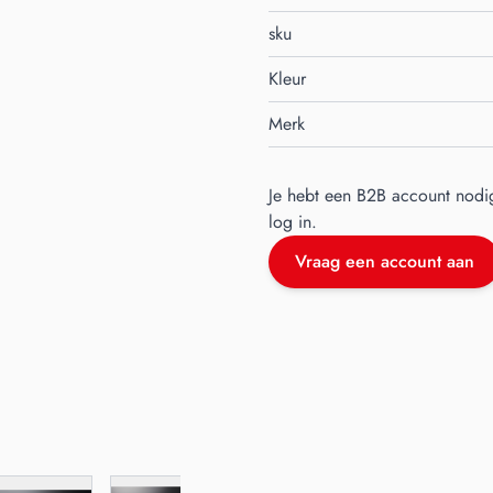
sku
Kleur
Merk
Je hebt een B2B account nodi
log in.
Vraag een account aan
er image
View larger image
View larger image
View larger image
View larger