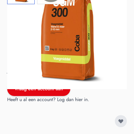
X 5 KG CGM300 STEENGRIJS COB 1E
sku
COBCGM300265
Merk
Coba
Je hebt een B2B account nodig om te kunnen bestellen.
Vraag een account aan of log in.
Vraag een account aan
Heeft u al een account?
Log dan hier in
.