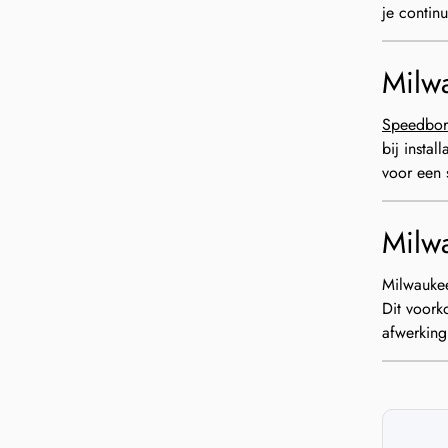
je contin
Milw
Speedbor
bij insta
voor een 
Milwa
Milwaukee
Dit voork
afwerking