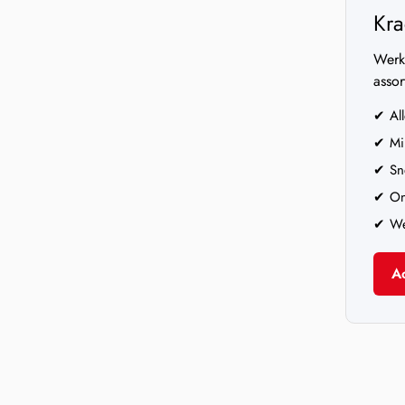
Kra
Werk 
assor
✔ All
✔ Min
✔ Sne
✔ Ond
✔ Wer
A