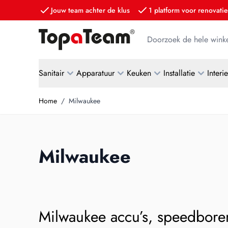
Jouw team achter de klus
1 platform voor renovatie
Ga naar de inhoud
Doorzoek de hele winke
Sanitair
Apparatuur
Keuken
Installatie
Interi
Home
/
Milwaukee
Milwaukee
Milwaukee accu’s, speedbore