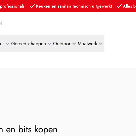
professionals
Keuken en sanitair technisch uitgewerkt
Alles b
l
eur
Gereedschappen
Outdoor
Maatwerk
n en bits kopen