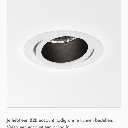
Astro Pinhole Slimline Round Flush Adjustable FR
inbouwspot mat wit
sku
A1434008
Kleur
Wit
Materiaal
Staal
Merk
Astro
Je hebt een B2B account nodig om te kunnen bestellen.
Vraag een account aan of log in.