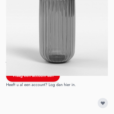
Astro Tacoma Reed Ribbed los glas smoke
sku
A5036010
Merk
Astro
Je hebt een B2B account nodig om te kunnen bestellen.
Vraag een account aan of log in.
Vraag een account aan
Heeft u al een account?
Log dan hier in
.