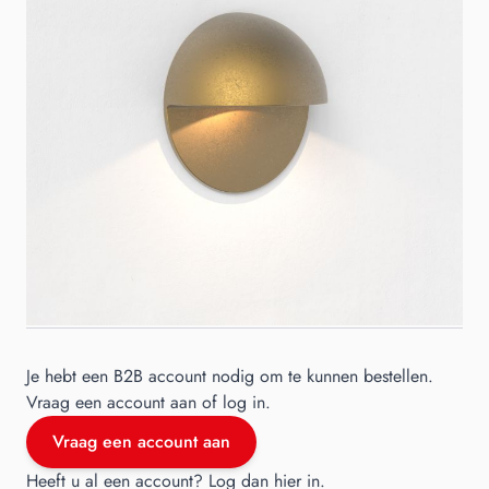
Astro Tivola LED buiten inbouwwandlamp 3000K antiek
messing
sku
A1338003
Kleur
Zilver
Materiaal
Aluminium
Merk
Astro
Je hebt een B2B account nodig om te kunnen bestellen.
Vraag een account aan of log in.
Vraag een account aan
Heeft u al een account?
Log dan hier in
.