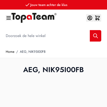
Jouw team achter de klus
Ga naar de inhoud
Doorzoek de hele winkel
Home
/
AEG, NIK95I00FB
AEG, NIK95I00FB